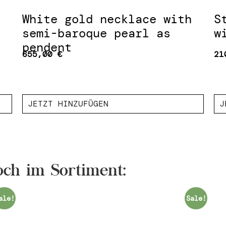
White gold necklace with
S
semi-baroque pearl as
w
pendent
655,00
€
21
JETZT HINZUFÜGEN
J
ch im Sortiment:
ale!
Sale!