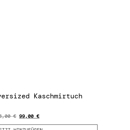
versized Kaschmirtuch
3,00
€
99,00
€
ETZT HINZUFÜGEN