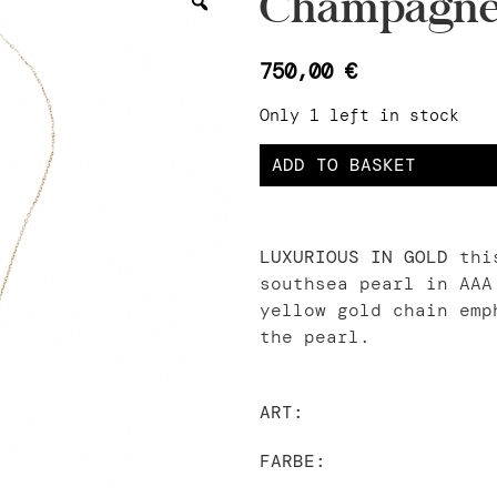
Champagner
750,00
€
Only 1 left in stock
ADD TO BASKET
LUXURIOUS IN GOLD
this
southsea pearl in AAA
yellow gold chain emp
the pearl.
ART:
FARBE: