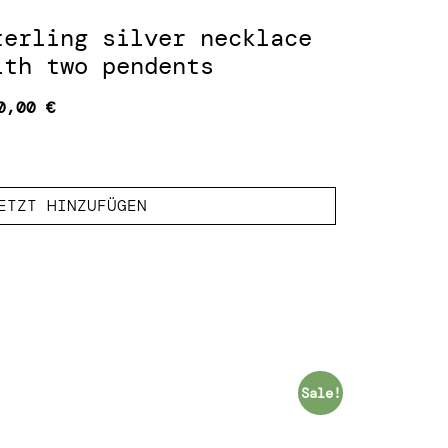
terling silver necklace
ith two pendents
0,00
€
ETZT HINZUFÜGEN
Sale!