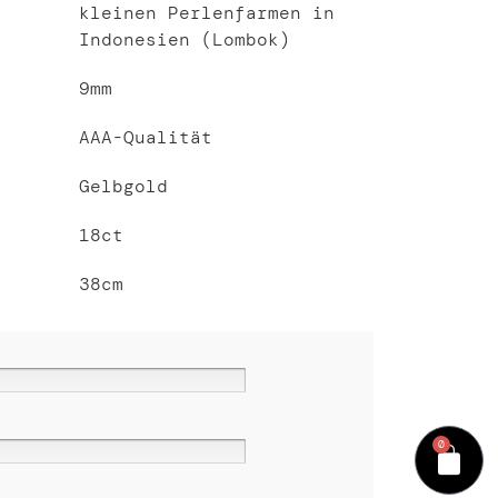
kleinen Perlenfarmen in
Indonesien (Lombok)
9mm
AAA-Qualität
Gelbgold
18ct
38
cm
0