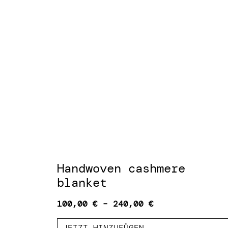
Handwoven cashmere
blanket
100,00
€
–
240,00
€
JETZT HINZUFÜGEN