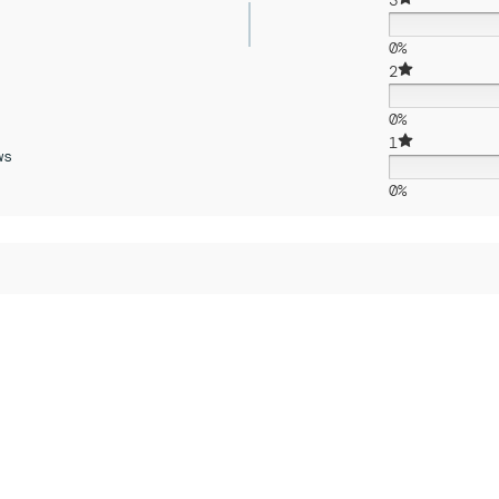
3
0%
2
0%
1
ws
0%