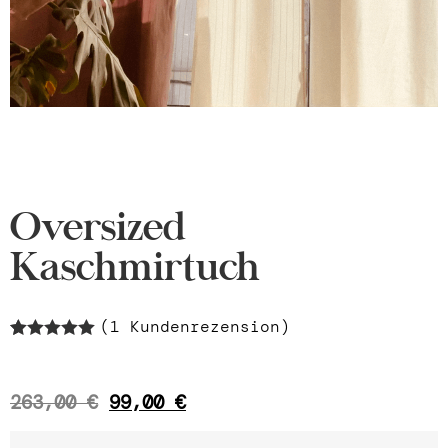
Oversized
Kaschmirtuch
(
1
Kundenrezension)
Bewertet mit
1
5.00
von 5,
basierend
263,00
€
99,00
€
auf
Kundenbewertung